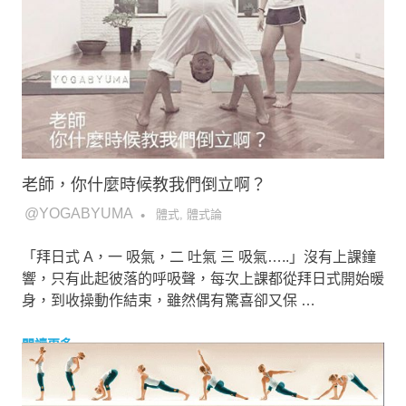
老師，你什麼時候教我們倒立啊？
2021-10-31
@YOGABYUMA
體式
,
體式論
「拜日式 A，一 吸氣，二 吐氣 三 吸氣…..」沒有上課鐘
響，只有此起彼落的呼吸聲，每次上課都從拜日式開始暖
身，到收操動作結束，雖然偶有驚喜卻又保 …
閱讀更多...