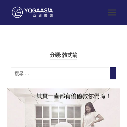
Skip
to
Yoga
MENU
content
健
Asia
康
生
亞
活
從
這
洲
分類:
體式論
開
始
瑜
Search
SEARC
for:
伽