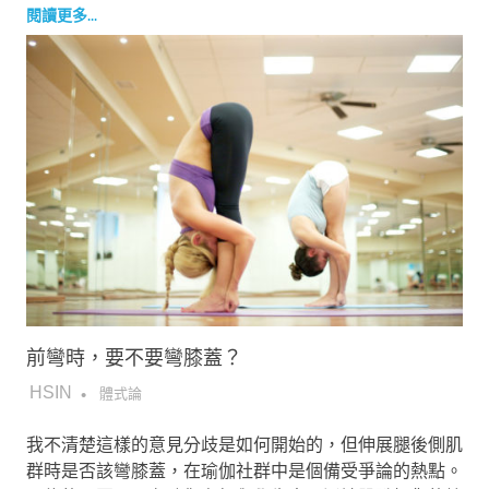
閱讀更多...
前彎時，要不要彎膝蓋？
2018-12-28
HSIN
體式論
我不清楚這樣的意見分歧是如何開始的，但伸展腿後側肌
群時是否該彎膝蓋，在瑜伽社群中是個備受爭論的熱點。