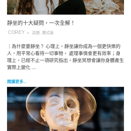
靜坐的十大疑問，一次全解！
2018-12-04
COREY
話題
,
體式論
｜為什麼要靜坐？ 心理上，靜坐讓你成為一個更快樂的
人，用平常心看待一切事物， 處理事情會更有效率；身
理上，已經不止一項研究指出，靜坐冥想會讓你身體產生
實際上變化 …
閱讀更多...