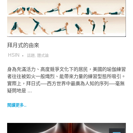
拜月式的由來
2019-01-06
HSIN
話題
,
體式論
身為充滿活力、高度競爭文化下的居民，美國的瑜伽練習
者往往被如火一般熾烈、能帶來力量的練習型態所吸引。
實際上，拜日式──西方世界中最廣為人知的序列──毫無
疑問地是 …
閱讀更多...