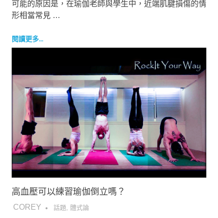
可能的原因是，在瑜伽老師與學生中，近端肌腱損傷的情
形相當常見 …
閱讀更多...
高血壓可以練習瑜伽倒立嗎？
2018-12-25
COREY
話題
,
體式論