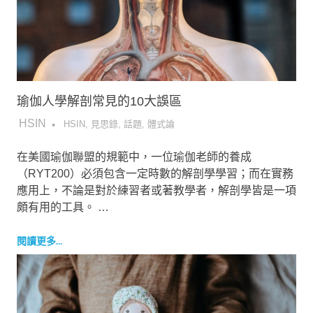
瑜伽人學解剖常見的10大誤區
2018-10-28
HSIN
HSIN
,
見思錄
,
話題
,
體式論
在美國瑜伽聯盟的規範中，一位瑜伽老師的養成
（RYT200）必須包含一定時數的解剖學學習；而在實務
應用上，不論是對於練習者或著教學者，解剖學皆是一項
頗有用的工具。 …
閱讀更多...