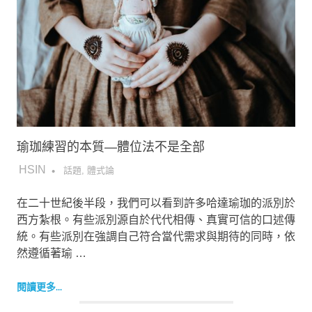
瑜珈練習的本質—體位法不是全部
2018-10-12
HSIN
話題
,
體式論
在二十世紀後半段，我們可以看到許多哈達瑜珈的派別於
西方紮根。有些派別源自於代代相傳、真實可信的口述傳
統。有些派別在強調自己符合當代需求與期待的同時，依
然遵循著瑜 …
閱讀更多...