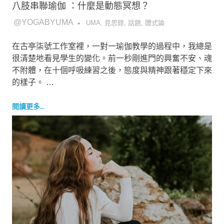
八肢串聯瑜伽 ：什麼是動態冥想？
2018-12-05
@YOGABYUMA
UMA
,
見思錄
,
話題
,
體式論
在古亭柒號工作室裡，一對一瑜伽教學的過程中，我總是
很清楚地看見學生的變化。前一秒剛進門的興奮不安、魂
不附體，在十個呼吸練習之後，態度與精神跟著穩定下來
的樣子。 …
閱讀更多...