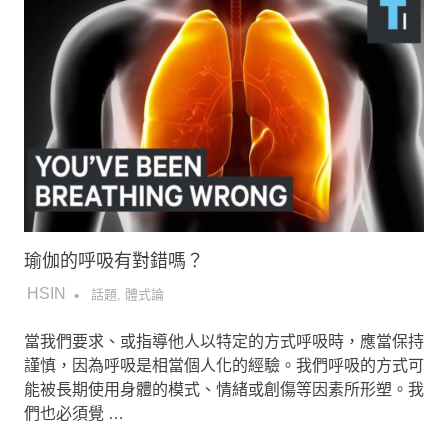
瑜伽的呼吸有對錯嗎？
2018-12-29
HSIN
話題
,
體式論
當我們要求、或指導他人以特定的方式呼吸時，應當保持
謹慎，因為呼吸是相當個人化的經驗。我們呼吸的方式可
能被長期使用身體的模式、情緒或創傷等因素所形塑。我
們也必須覺 …