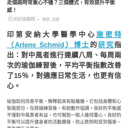
走個路時常重心不穩？三個體式，有效提升平衡
感！
2018-10-23
亞洲瑜伽編輯
療癒
,
話題
印第安納大學醫學中心
施密特
（Arlene Schmid）博士
的
研究
指
出：對中風者進行連續八周、每周兩
次的瑜伽練習後，平均平衡指數改善
了15％，對適應日常生活，也更有信
心。
瑜伽如何改善平衡，解釋起來有點複雜。它包括身體和心
智兩部分，在經過練習後，有助動作協調。良好的平衡感
不僅對中風患者有益，也可幫助一般人維持重心。良好的
平衡可以提升健身者的活動層級，防止跌倒和受到傷害，