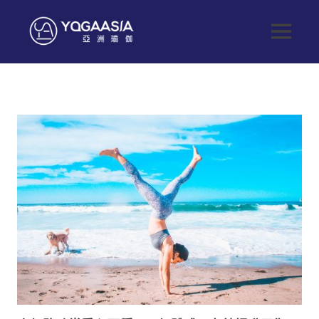
Skip
to
Yoga
MENU
content
健
Asia
康
生
亞
活
從
這
洲
開
始
瑜
伽