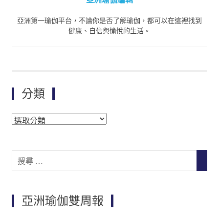
亞洲第一瑜伽平台，不論你是否了解瑜伽，都可以在這裡找到
健康、自信與愉悅的生活。
分類
分
類
Search
SEAR
for:
亞洲瑜伽雙周報