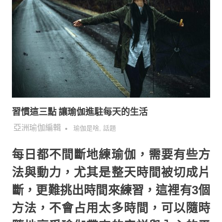
習慣這三點 讓瑜伽進駐每天的生活
2018-10-22
亞洲瑜伽編輯
瑜伽是啥
,
話題
每日都不間斷地練瑜伽，需要有些方
法與動力，尤其是整天時間被切成片
斷，更難挑出時間來練習，這裡有3個
方法，不會占用太多時間，可以隨時