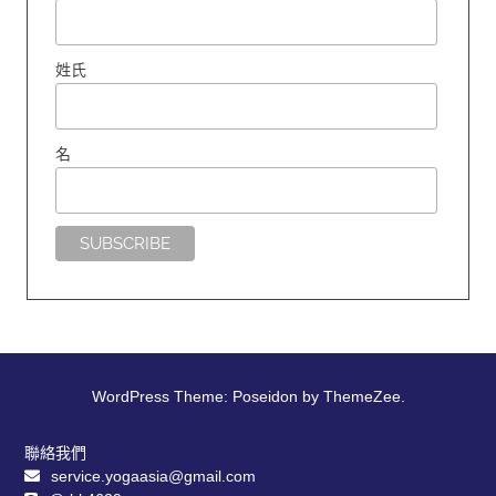
姓氏
名
WordPress Theme: Poseidon by ThemeZee.
聯絡我們
service.yogaasia@gmail.com