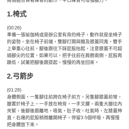
兩個適合長者練習的動作，平日練習可增強腿力。
1.椅式
(00:26)
準備一張瑜伽椅或是辦公室有背的椅子，動作就是坐椅子
的姿勢，坐在椅子前端，雙腳打開與髖及膝蓋同寬，雙手
上舉重心往前，腳後跟往下踩屁股抬起，注意膝蓋不可超
過腳尖的位置，如果可以，把手往前在肩膀兩側，屁股再
蹾低，試著把腳後跟提起，慢慢的再坐回來。
2.弓箭步
(01:28)
身體側面，一隻腳往前跨在椅子前方，另隻腳膝蓋前彎，
腿置於椅子上，一手放在椅背，一手叉腰，兩隻大腿往內
夾緊，後腳後跟離地，吸氣，肚子收，吐氣時，左膝蓋伸
直，右邊的屁股稍微離開椅子，停留3-5個呼吸，再慢慢
把身體放下來。