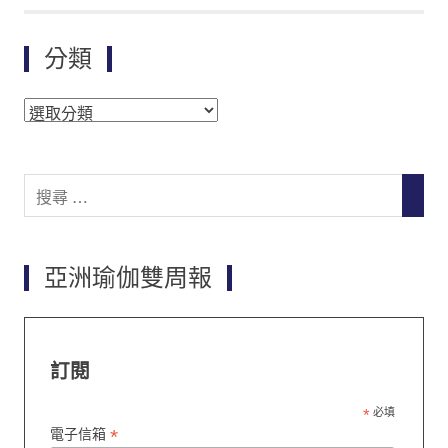
分類
分
類
Search
SEAR
for:
亞洲瑜伽雙周報
訂閱
*
必填
*
電子信箱