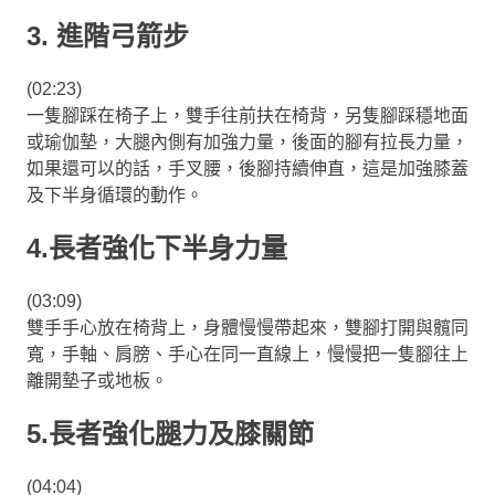
3. 進階弓箭步
(02:23)
一隻腳踩在椅子上，雙手往前扶在椅背，另隻腳踩穩地面
或瑜伽墊，大腿內側有加強力量，後面的腳有拉長力量，
如果還可以的話，手叉腰，後腳持續伸直，這是加強膝蓋
及下半身循環的動作。
4.長者強化下半身力量
(03:09)
雙手手心放在椅背上，身體慢慢帶起來，雙腳打開與髖同
寬，手軸、肩膀、手心在同一直線上，慢慢把一隻腳往上
離開墊子或地板。
5.長者強化腿力及膝關節
(04:04)