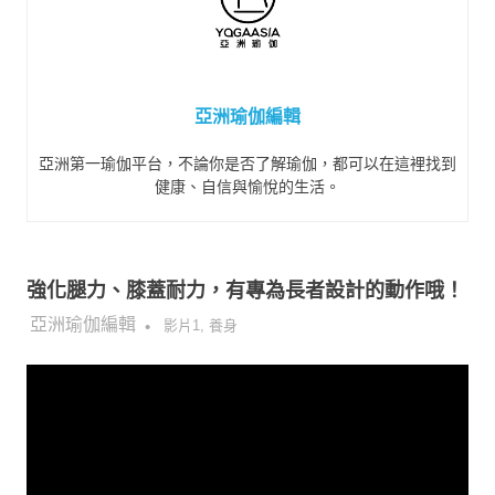
亞洲瑜伽編輯
亞洲第一瑜伽平台，不論你是否了解瑜伽，都可以在這裡找到
健康、自信與愉悅的生活。
強化腿力、膝蓋耐力，有專為長者設計的動作哦！
2021-05-17
亞洲瑜伽編輯
影片1
,
養身