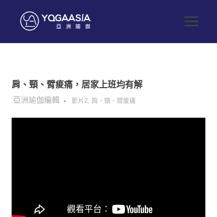
Skip
to
Yoga
MENU
content
健
Asia
康
生
亞
活
從
肩、頸、臂痠痛，居家上班均有解
這
洲
開
2021-05-26
亞洲瑜伽編輯
影片2
,
肩、頸、臂痠痛
始
瑜
伽