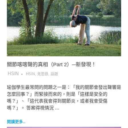
關節喀喀聲的真相（Part 2）─新發現！
2017-07-18
HSIN
HSIN
,
見思錄
,
話題
瑜伽學生最常問的問題之一是：「我的關節會發出聲響是
怎麼回事？」而緊接而來的，則是「這樣是安全的
嗎？」、「這代表我會得到關節炎，或者我會受傷
嗎？」。 答案得視情況 …
閱讀更多...