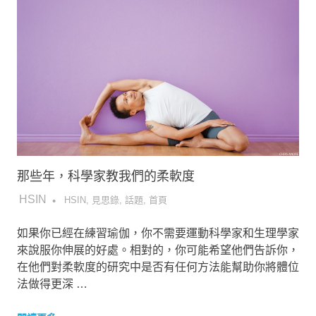
那些年，科學家教我們的柔軟度
2017-06-30
HSIN
HSIN
,
見思錄
,
話題
,
首頁
如果你已經在練習瑜伽，你不需要運動科學家和生理學家
來說服你伸展的好處。相對的，你可能希望他們告訴你，
在他們對柔軟度的研究中是否有任何方法能幫助你將體位
法做得更深 …