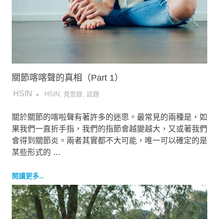
關節喀喀聲的真相（Part 1）
2017-07-18
HSIN
HSIN
,
見思錄
,
話題
關於關節的喀啦聲有著許多的迷思。最常見的兩種是，如
果我們一直折手指，我們的指節會越變越大，又或著我們
會得到關節炎。兩者其實都不大可能，唯一可以確定的是
某些形式的 …
閱讀更多...