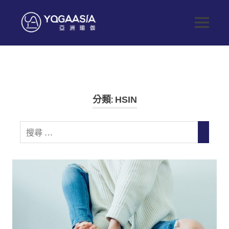
Skip
to
Yoga
MENU
content
健
Asia
康
生
亞
活
從
這
洲
分類:
HSIN
開
始
瑜
Search
SEARC
for:
伽