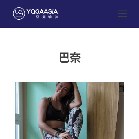
Skip
to
Yoga
MENU
content
健
Asia
康
生
亞
活
從
巴奈
這
洲
開
始
瑜
伽