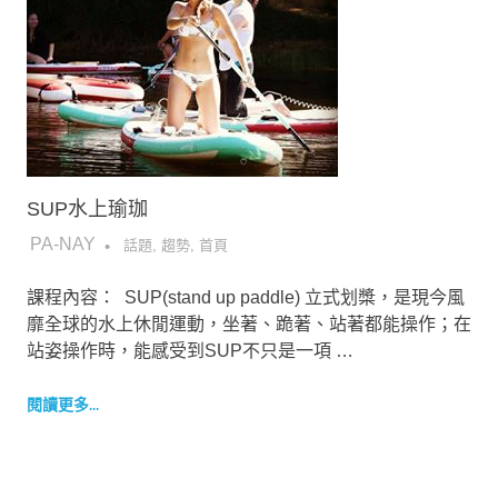
SUP水上瑜珈
2017-07-01
PA-NAY
話題
,
趨勢
,
首頁
課程內容： SUP(stand up paddle) 立式划槳，是現今風
靡全球的水上休閒運動，坐著、跪著、站著都能操作；在
站姿操作時，能感受到SUP不只是一項 …
閱讀更多...