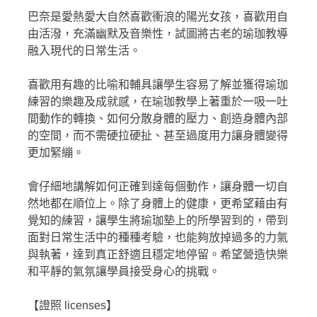
巴奈是愛熱愛大自然喜歡衝浪的陽光女孩，喜歡用自
由活潑，充滿幽默及音樂性，試圖將古老的瑜珈教導
融入現代的日常生活。
喜歡用有趣的比喻和輔具讓學生容易了解並獲得瑜珈
練習的樂趣及成就感，在瑜珈教學上著重於一吸一吐
間動作的轉換、如何分散身體的壓力、創造身體內部
的空間，而不需硬拉硬扯、甚至過度用力讓身體變得
更加緊繃。
會仔細地講解如何正確到達每個動作，讓身體一切自
然地都在順位上。除了身體上的健康，更希望藉由有
覺知的練習，讓學生將瑜珈墊上的所學習到的，帶到
面對日常生活中的種種考驗，也能夠放掉過多的力氣
與執著，達到真正舒適且穩定地停留。希望營造快樂
和平靜的氣氛讓學員接受身心的挑戰。
【證照 licenses】