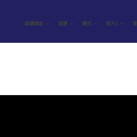
認識瑜伽
話題
體式
影片1
影