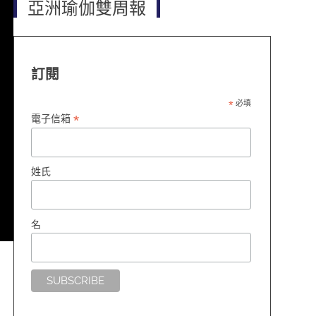
亞洲瑜伽雙周報
訂閱
*
必填
*
電子信箱
姓氏
名