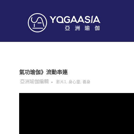
Skip
to
Yoga
content
Asia
健
康
亞
生
活
從
洲
這
氣功瑜伽》流動串連
開
2022-04-21
亞洲瑜伽編輯
影片1
,
身心靈
,
養身
始
瑜
伽