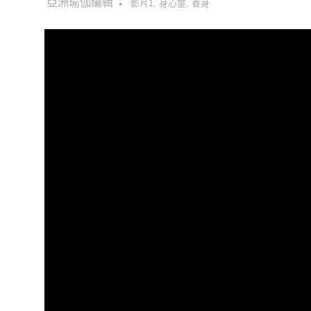
2022-04-21
亞洲瑜伽編輯
影片1
,
身心靈
,
養身