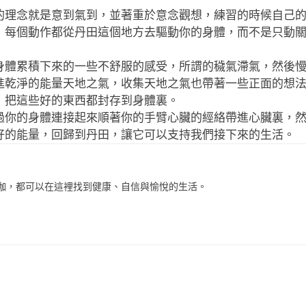
的理念就是意到氣到，並著重於意念觀想，練習的時候自己
，每個動作都從丹田這個地方去驅動你的身體，而不是只動
身體累積下來的一些不舒服的感受，所謂的穢氣滯氣，然後
進乾淨的能量天地之氣，收集天地之氣也帶著一些正面的想
，把這些好的東西都封存到身體裏。
過你的身體連接起來順著你的手臂心臟的經絡帶進心臟裏，
好的能量，回歸到丹田，讓它可以支持我們接下來的生活。
伽，都可以在這裡找到健康、自信與愉悅的生活。