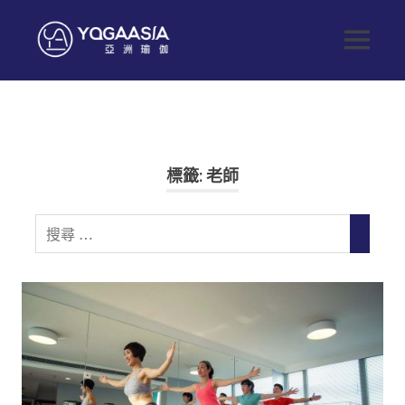
Skip
to
Yoga
MENU
content
健
Asia
康
生
亞
活
從
這
洲
標籤:
老師
開
始
瑜
Search
SEARC
for:
伽