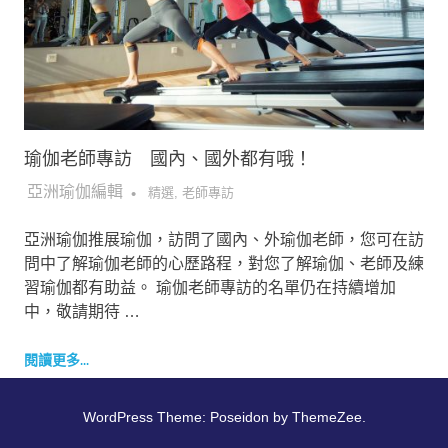
瑜伽老師專訪 國內、國外都有哦！
2017-05-23
亞洲瑜伽編輯
精選
,
老師專訪
亞洲瑜伽推展瑜伽，訪問了國內、外瑜伽老師，您可在訪
問中了解瑜伽老師的心歷路程，對您了解瑜伽、老師及練
習瑜伽都有助益。 瑜伽老師專訪的名單仍在持續增加
中，敬請期待 …
閱讀更多...
WordPress Theme: Poseidon by ThemeZee.