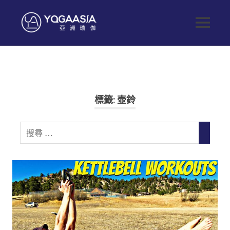
Skip
to
Yoga
MENU
content
健
Asia
康
生
亞
活
從
這
洲
標籤:
壺鈴
開
始
瑜
Search
SEARC
for:
伽