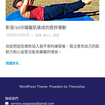
影音/10分鐘腹肌速成的壺鈴運動
2017-05-24
SEAN VIGUE
塑身
,
影片1
,
首頁
自從把這些壺鈴加入我平常的練習後，我注意到自己的肌
耐力和心血管功能有顯著的增長。
閱讀更多...
WordPress Theme: Poseidon by ThemeZee.
聯絡我們
service.yogaasia@gmail.com