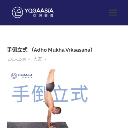
Skip
to
Yoga
MENU
content
健
Asia
康
生
亞
活
從
手倒立式 （Adho Mukha Vrksasana）
這
洲
開
大友
2016-12-30
始
瑜
伽