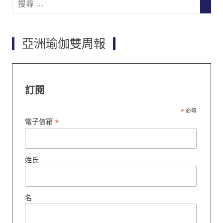
SEAR
for:
亞洲瑜伽雙周報
訂閱
*
必填
*
電子信箱
姓氏
名