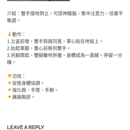
介紹：雙手撐地倒立，可提神醒腦，集中注意力，培養平
衡感。
動作：
1.立姿前彎，雙手與肩同寬，掌心貼在地板上。
2.抬起單腳，重心前移到雙手。
3.另腳蹬起，雙腳離地併攏，身體成為一直線。停留一分
鐘。
功效：
促進身體協調。
強化肩、手臂、手腕。
擴展胸部。
LEAVE A REPLY